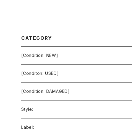
CATEGORY
[Condition: NEW]
[Conditon: USED]
[Condition: DAMAGED]
Style:
Ambient / Drone / Ritual
Label: