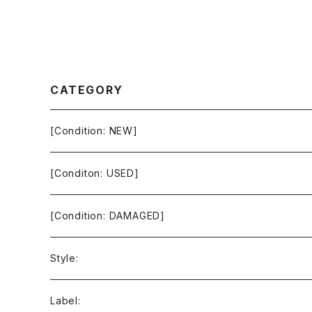
CATEGORY
[Condition: NEW]
[Conditon: USED]
[Condition: DAMAGED]
Style:
Ambient / Drone / Ritual
Label: