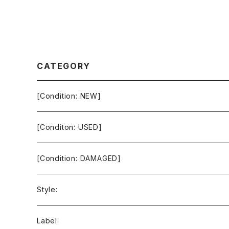
CATEGORY
[Condition: NEW]
[Conditon: USED]
[Condition: DAMAGED]
Style:
Ambient / Drone / Ritual
Label: