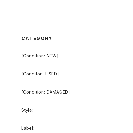
CATEGORY
[Condition: NEW]
[Conditon: USED]
[Condition: DAMAGED]
Style:
Ambient / Drone / Ritual
Label: