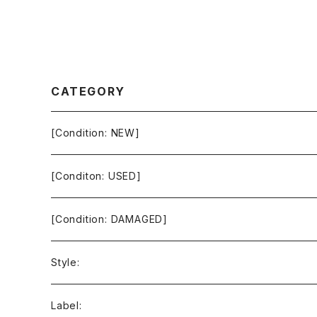
CATEGORY
[Condition: NEW]
[Conditon: USED]
[Condition: DAMAGED]
Style:
Ambient / Drone / Ritual
Label: