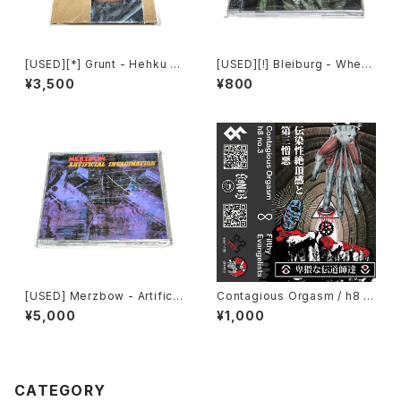
[USED][*] Grunt - Hehku (2
[USED][!] Bleiburg - Where
022) [CD]
The Truth Lies (2006) [2xC
¥3,500
¥800
D-R]
[USED] Merzbow - Artificia
Contagious Orgasm / h8 n
l Invagination (1991) [CD]
o.3 - Filthy Evangelists (20
¥5,000
¥1,000
20) [Cassette + Download
Code]
CATEGORY