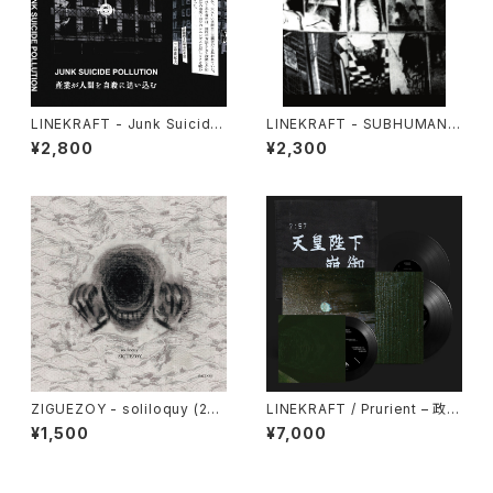
LINEKRAFT - Junk Suicide
LINEKRAFT - SUBHUMAN P
Pollution (2024) [Cassette
RINCIPLE (2019|2024) [CD]
¥2,800
¥2,300
Tape]
ZIGUEZOY - soliloquy (202
LINEKRAFT / Prurient – 政府
5) [CD]
が神の社を支配する : Govern
¥1,500
¥7,000
ment Controlled Shrines (2
024) [7" + 7" + 5" + Downl
oad Code]