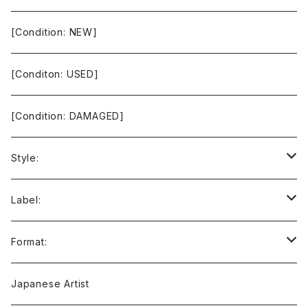
[Condition: NEW]
[Conditon: USED]
[Condition: DAMAGED]
Style:
Ambient / Drone / Ritual
Label:
Avant / Experimental
21st Circuitry
Format:
Black Metal
412Recordings
CD
Japanese Artist