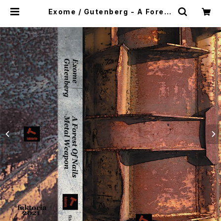
Exome / Gutenberg - A Forest
Of Nails / Metal Weapon (202
1) [Cassette Tape + Download
Code] | mailorder.industrialm
usic.jp