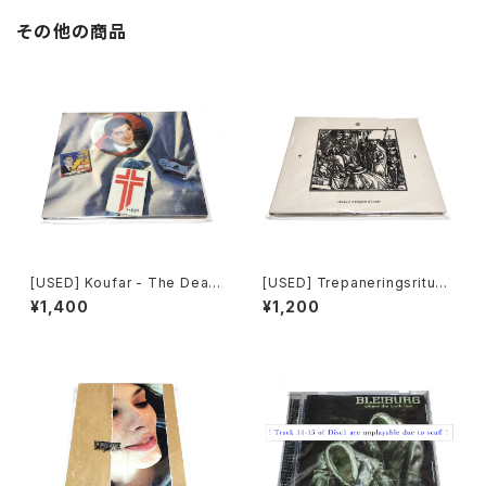
その他の商品
[USED] Koufar - The Death
[USED] Trepaneringsritual
Of Myself (2010|2020) [C
en - Yours Is A Kingdom O
¥1,400
¥1,200
D]
f Death (2017) [CD]