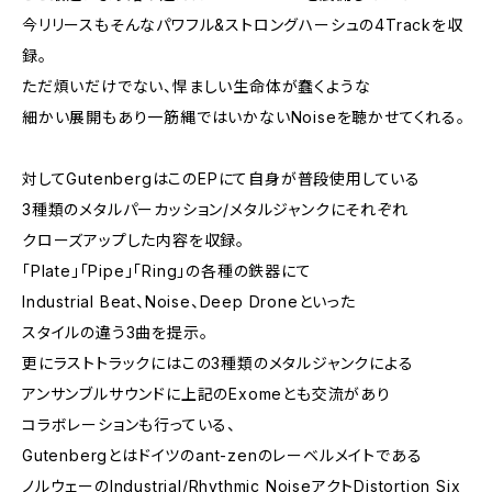
今リリースもそんなパワフル&ストロングハーシュの4Trackを収
録。
ただ煩いだけでない、悍ましい生命体が蠢くような
細かい展開もあり一筋縄ではいかないNoiseを聴かせてくれる。
対してGutenbergはこのEPにて自身が普段使用している
3種類のメタルパーカッション/メタルジャンクにそれぞれ
クローズアップした内容を収録。
「Plate」「Pipe」「Ring」の各種の鉄器にて
Industrial Beat、Noise、Deep Droneといった
スタイルの違う3曲を提示。
更にラストトラックにはこの3種類のメタルジャンクによる
アンサンブルサウンドに上記のExomeとも交流があり
コラボレーションも行っている、
Gutenbergとはドイツのant-zenのレーベルメイトである
ノルウェーのIndustrial/Rhythmic NoiseアクトDistortion Six