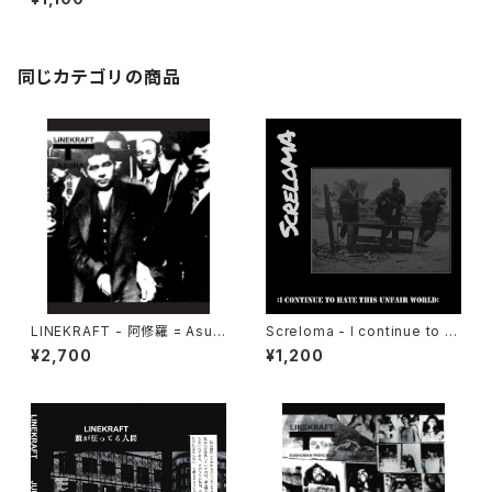
n (2021) [Cassette Tape +
Download Code]
同じカテゴリの商品
LINEKRAFT - 阿修羅 = Asur
Screloma - I continue to h
a (2021|2025) [CD]
ate this unfair world (2024
¥2,700
¥1,200
|2025) [7"]