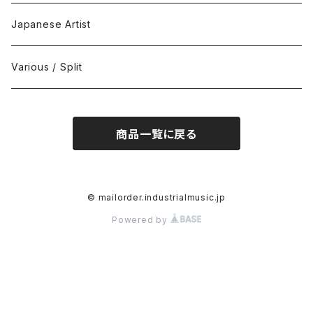
Black Metal
412Recordings
CD
Japanese Artist
Concrète / Contemporary
999 CUTS
CD-R
Various / Split
Death / Dark Noise
A-Mission Records
Cassette Tape
商品一覧に戻る
D'n'B / Dubstep / Bass Music
Advaita Records
Vinyl(LP/12")
Electro / Body / Aggrotech
Aeroplane
Vinyl(10")
© mailorder.industrialmusic.jp
Powered by
Grindcore / Hardcore
Ahnstern
Vinyl(7")
Harsh Noise
Alfa
Vinyl