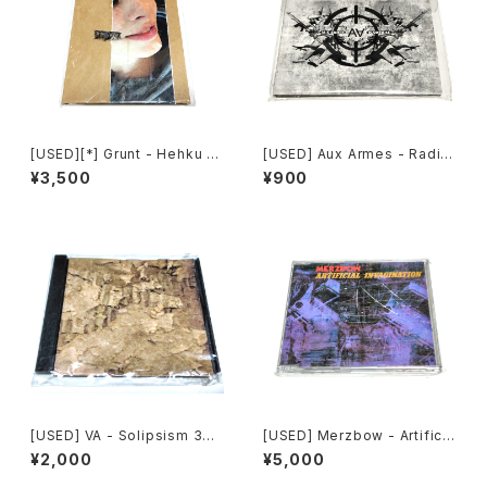
[USED][*] Grunt - Hehku (2
[USED] Aux Armes - Radik
022) [CD]
al (2023) [CD]
¥3,500
¥900
[USED] VA - Solipsism 33
[USED] Merzbow - Artificia
(2000) [CD-R]
l Invagination (1991) [CD]
¥2,000
¥5,000