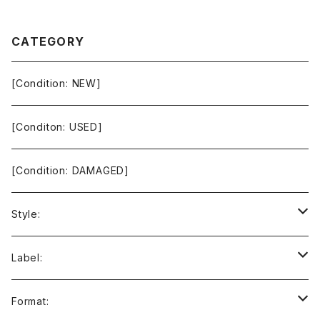
CATEGORY
[Condition: NEW]
[Conditon: USED]
[Condition: DAMAGED]
Style:
Ambient / Drone / Ritual
Label:
Avant / Experimental
21st Circuitry
Format: