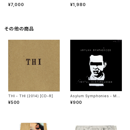
が神の社を支配する : Govern
CRETE - 深​夜​テ​ク​ノ Late Nig
¥7,000
¥1,980
ment Controlled Shrines (2
ht Techno (2023) [CD]
024) [7" + 7" + 5" + Downl
oad Code]
その他の商品
THI - THI (2014) [CD-R]
Asylum Symphonies - Men
tal Disturbances (2022) [C
¥500
¥900
assette | CD-R]