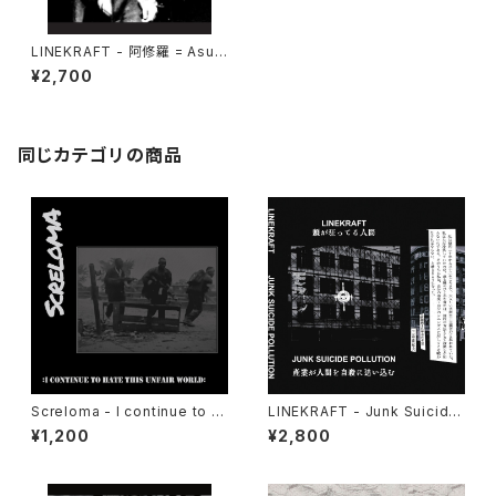
LINEKRAFT - 阿修羅 = Asur
a (2021|2025) [CD]
¥2,700
同じカテゴリの商品
Screloma - I continue to h
LINEKRAFT - Junk Suicide
ate this unfair world (2024
Pollution (2024) [Cassette
¥1,200
¥2,800
|2025) [7"]
Tape]