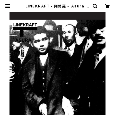
LINEKRAFT - 阿修羅 = Asura (2
021|2025) [CD] | mailorder.in
dustrialmusic.jp