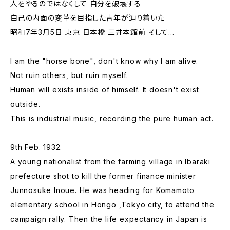
人をやるのではなくして 自分を破壊する
自己の内面の変革を目指した青年が辿り着いた
昭和7年3月5日 東京 日本橋 三井本館前 そして…
I am the "horse bone", don't know why I am alive.
Not ruin others, but ruin myself.
Human will exists inside of himself. It doesn't exist
outside.
This is industrial music, recording the pure human act.
9th Feb. 1932.
A young nationalist from the farming village in Ibaraki
prefecture shot to kill the former finance minister
Junnosuke Inoue. He was heading for Komamoto
elementary school in Hongo ,Tokyo city, to attend the
campaign rally. Then the life expectancy in Japan is