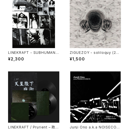
LINEKRAFT - SUBHUMAN P
ZIGUEZOY - soliloquy (202
RINCIPLE (2019|2024) [CD]
5) [CD]
¥2,300
¥1,500
LINEKRAFT / Prurient – 政府
Junji Ono a.k.a NOISECON